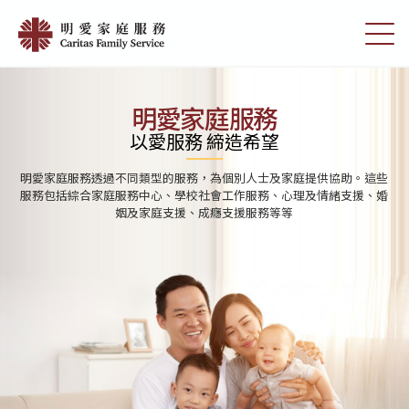
Skip
首
to
切
頁
main
換
content
選
|
單
明
明愛家庭服務
愛
以愛服務 締造希望
家
明愛家庭服務透過不同類型的服務，為個別人士及家庭提供協助。這些
庭
服務包括綜合家庭服務中心、學校社會工作服務、心理及情緒支援、婚
姻及家庭支援、成癮支援服務等等
服
務