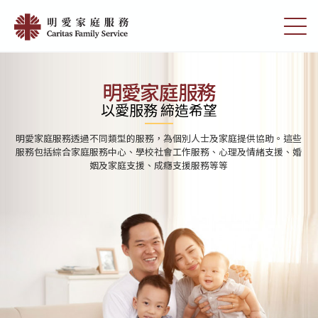
Skip
首
to
切
頁
main
換
content
選
|
單
明
明愛家庭服務
愛
以愛服務 締造希望
家
明愛家庭服務透過不同類型的服務，為個別人士及家庭提供協助。這些
庭
服務包括綜合家庭服務中心、學校社會工作服務、心理及情緒支援、婚
姻及家庭支援、成癮支援服務等等
服
務