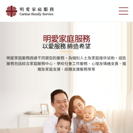
Skip
首
to
切
頁
main
換
content
選
|
單
明
明愛家庭服務
愛
以愛服務 締造希望
家
明愛家庭服務透過不同類型的服務，為個別人士及家庭提供協助。這些
庭
服務包括綜合家庭服務中心、學校社會工作服務、心理及情緒支援、婚
姻及家庭支援、成癮支援服務等等
服
務