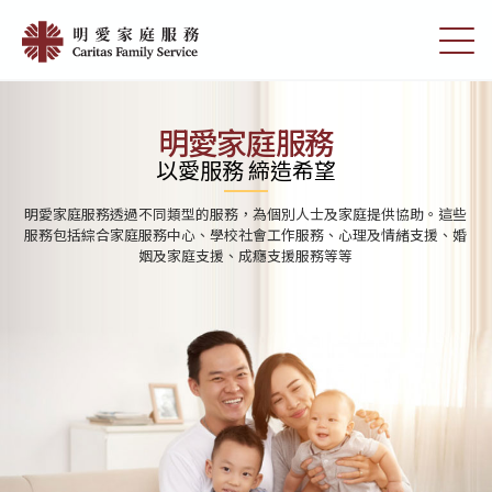
Skip
首
to
切
頁
main
換
content
選
|
單
明
明愛家庭服務
愛
以愛服務 締造希望
家
明愛家庭服務透過不同類型的服務，為個別人士及家庭提供協助。這些
庭
服務包括綜合家庭服務中心、學校社會工作服務、心理及情緒支援、婚
姻及家庭支援、成癮支援服務等等
服
務