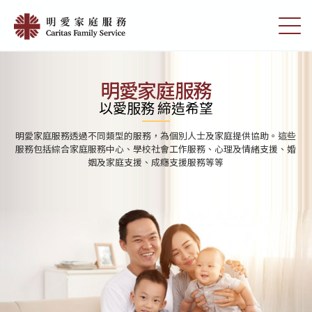
Skip
首
to
切
頁
main
換
content
選
|
單
明
明愛家庭服務
愛
以愛服務 締造希望
家
明愛家庭服務透過不同類型的服務，為個別人士及家庭提供協助。這些
庭
服務包括綜合家庭服務中心、學校社會工作服務、心理及情緒支援、婚
姻及家庭支援、成癮支援服務等等
服
務