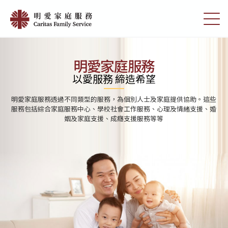
Skip
首
to
切
頁
main
換
content
選
|
單
明
明愛家庭服務
愛
以愛服務 締造希望
家
明愛家庭服務透過不同類型的服務，為個別人士及家庭提供協助。這些
庭
服務包括綜合家庭服務中心、學校社會工作服務、心理及情緒支援、婚
姻及家庭支援、成癮支援服務等等
服
務