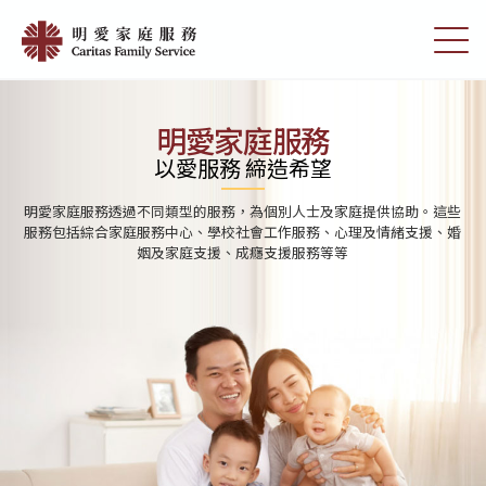
Skip
首
to
切
頁
main
換
content
選
|
單
明
明愛家庭服務
愛
以愛服務 締造希望
家
明愛家庭服務透過不同類型的服務，為個別人士及家庭提供協助。這些
庭
服務包括綜合家庭服務中心、學校社會工作服務、心理及情緒支援、婚
姻及家庭支援、成癮支援服務等等
服
務