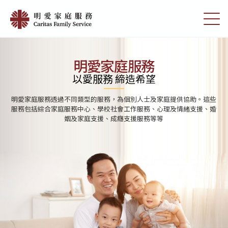
Skip
首
to
切
頁
main
換
content
選
|
單
明
明愛家庭服務
愛
以愛服務 締造希望
家
明愛家庭服務透過不同類型的服務，為個別人士及家庭提供協助。這些
庭
服務包括綜合家庭服務中心、學校社會工作服務、心理及情緒支援、婚
姻及家庭支援、成癮支援服務等等
服
務