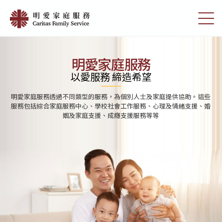
Skip
首
to
切
頁
main
換
content
選
|
單
明
明愛家庭服務
愛
以愛服務 締造希望
家
明愛家庭服務透過不同類型的服務，為個別人士及家庭提供協助。這些
庭
服務包括綜合家庭服務中心、學校社會工作服務、心理及情緒支援、婚
姻及家庭支援、成癮支援服務等等
服
務