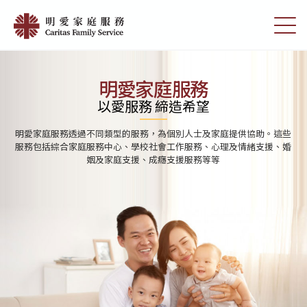
Skip
首
to
切
頁
main
換
content
選
|
單
明
明愛家庭服務
愛
以愛服務 締造希望
家
明愛家庭服務透過不同類型的服務，為個別人士及家庭提供協助。這些
庭
服務包括綜合家庭服務中心、學校社會工作服務、心理及情緒支援、婚
姻及家庭支援、成癮支援服務等等
服
務