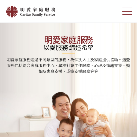
Skip
首
to
切
頁
main
換
content
選
|
單
明
明愛家庭服務
愛
以愛服務 締造希望
家
明愛家庭服務透過不同類型的服務，為個別人士及家庭提供協助。這些
庭
服務包括綜合家庭服務中心、學校社會工作服務、心理及情緒支援、婚
姻及家庭支援、成癮支援服務等等
服
務