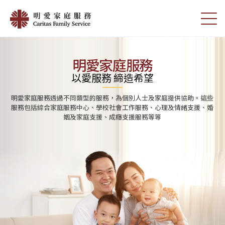
Skip
首
to
切
頁
main
換
content
選
|
單
明
明愛家庭服務
愛
以愛服務 締造希望
家
明愛家庭服務透過不同類型的服務，為個別人士及家庭提供協助。這些
庭
服務包括綜合家庭服務中心、學校社會工作服務、心理及情緒支援、婚
姻及家庭支援、成癮支援服務等等
服
務