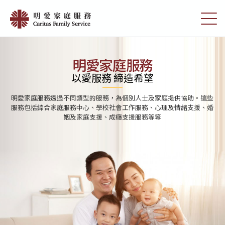
Skip
首
to
切
頁
main
換
content
選
|
單
明
明愛家庭服務
愛
以愛服務 締造希望
家
明愛家庭服務透過不同類型的服務，為個別人士及家庭提供協助。這些
庭
服務包括綜合家庭服務中心、學校社會工作服務、心理及情緒支援、婚
姻及家庭支援、成癮支援服務等等
服
務