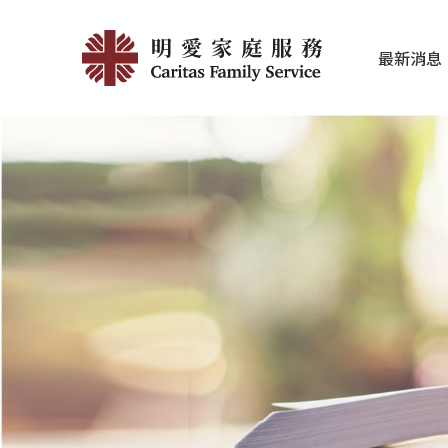
Skip
刊
to
最新消息
main
物
家庭服務近期
香港明愛最新
content
及
研
究
|
明
愛
家
庭