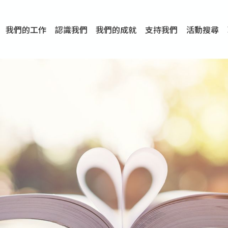
我們的工作
認識我們
我們的成就
支持我們
活動搜尋
項目
資訊
刊物及研究
服務概覽
傳媒報導
文章分享
短片分享
I-FAST模式
服務里程碑
服務宗旨
服務策略
組織架構
組織年報
婚姻及家庭支援服務
愛與性健康支援服務
心理及情緒支援服務
學校社會工作服務
成癮問題支援服務
身心靈培育服務
綜合家庭服務
危機支援服務
創傷支援服務
專業培訓服務
特別服務計劃
男士服務
贊助及合作伙伴
服務數字及成就
專業認證
獎項
香港仔(田灣/薄扶林)
學前單位社會工作服務
中學學校社會工作服務
債務及理財輔導服務
自然家庭計劃 - 比林斯排
「Team 乘夢」– 可
明愛「愛與誠」綜合性教
明愛全人發展培訓中心－
明愛心營站── 關係傷
明愛賽馬會思達計劃 – 
明愛全人發展培訓中心－
明愛賽馬會心泉發展中心
「優悅種子」品格優勢教
明愛朗天 - 共同對抗性侵
商界展關懷
《我願意+》婚姻自學電
恩遇 – 明愛失胎支援服
明愛婚姻體檢手機應用
東頭(黃大仙西南)
捐款支持
企業參與
成為義工
小學學生輔導服務
皇后山下 齊建新區
鳴謝
明愛向晴軒
賽馬會智家樂計劃
個人及家庭輔導服務
婚外情問題支援服務
教友婚前培育活動
飛越愛情輔導服務
天水圍
東荃灣
筲箕灣
屯門
沙田
粉嶺
教友婚姻補禮
婚前培育服務
家事調解服務
家務指導服務
兒童為本遊戲治
情感大學
性治療服務
小耳朵兒童輔
婚姻輔導
親密頻道
臨床心理服
中心活動
專業培訓
特別活動
明愛
明
明