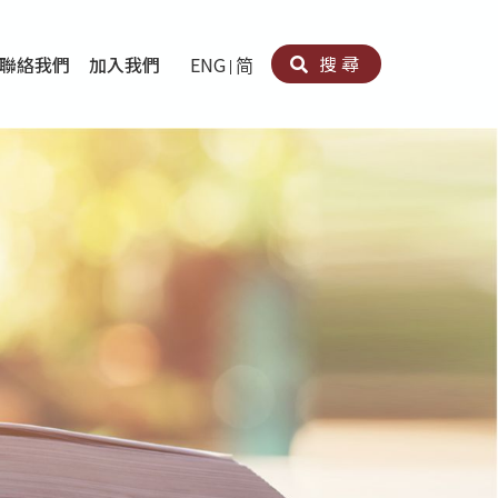
搜尋
聯絡我們
加入我們
ENG
简
卵法®
卡因濫用者或可卡因戒毒康復者及其家人支援計劃
育計劃
心理治療及評估
痛支援計劃
男士社交及情緒支援服務
專業培訓
育
犯服務
子書
務
程式
療服務
導服務
務
黃耀南中心－戒毒支援
愛展晴中心－戒賭支援
愛樂協會－戒毒支援
Search