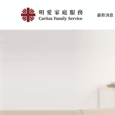
Skip
免
to
最新消息
main
責
家庭服務近期
香港明愛最新
content
聲
明
|
明
愛
家
庭
服