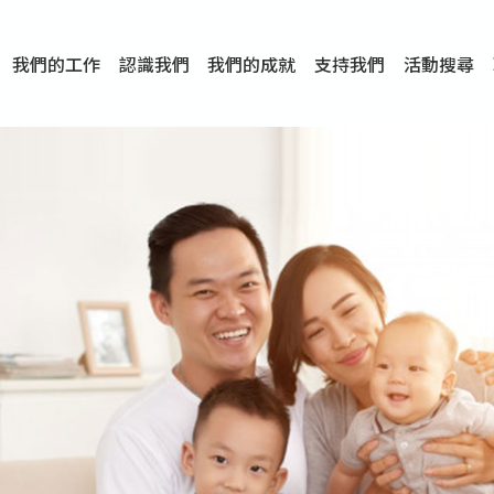
我們的工作
認識我們
我們的成就
支持我們
活動搜尋
項目
資訊
刊物及研究
服務概覽
傳媒報導
文章分享
短片分享
I-FAST模式
服務里程碑
服務宗旨
服務策略
組織架構
組織年報
婚姻及家庭支援服務
愛與性健康支援服務
心理及情緒支援服務
學校社會工作服務
成癮問題支援服務
身心靈培育服務
綜合家庭服務
危機支援服務
創傷支援服務
專業培訓服務
特別服務計劃
男士服務
贊助及合作伙伴
服務數字及成就
專業認證
獎項
香港仔(田灣/薄扶林)
學前單位社會工作服務
中學學校社會工作服務
債務及理財輔導服務
自然家庭計劃 - 比林斯排
「Team 乘夢」– 可
明愛「愛與誠」綜合性教
明愛全人發展培訓中心－
明愛心營站── 關係傷
明愛賽馬會思達計劃 – 
明愛全人發展培訓中心－
明愛賽馬會心泉發展中心
「優悅種子」品格優勢教
明愛朗天 - 共同對抗性侵
商界展關懷
《我願意+》婚姻自學電
恩遇 – 明愛失胎支援服
明愛婚姻體檢手機應用
東頭(黃大仙西南)
捐款支持
企業參與
成為義工
小學學生輔導服務
皇后山下 齊建新區
鳴謝
明愛向晴軒
賽馬會智家樂計劃
個人及家庭輔導服務
婚外情問題支援服務
教友婚前培育活動
飛越愛情輔導服務
天水圍
東荃灣
筲箕灣
屯門
沙田
粉嶺
教友婚姻補禮
婚前培育服務
家事調解服務
家務指導服務
兒童為本遊戲治
情感大學
性治療服務
小耳朵兒童輔
婚姻輔導
親密頻道
臨床心理服
中心活動
專業培訓
特別活動
明愛
明
明