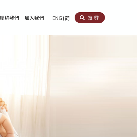
搜尋
聯絡我們
加入我們
ENG
简
卵法®
卡因濫用者或可卡因戒毒康復者及其家人支援計劃
育計劃
心理治療及評估
痛支援計劃
男士社交及情緒支援服務
專業培訓
育
犯服務
子書
務
程式
療服務
導服務
務
黃耀南中心－戒毒支援
愛展晴中心－戒賭支援
愛樂協會－戒毒支援
Search