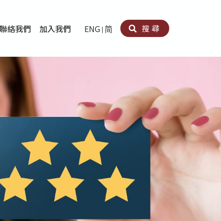
搜尋
聯絡我們
加入我們
ENG
简
卵法®
卡因濫用者或可卡因戒毒康復者及其家人支援計劃
育計劃
心理治療及評估
痛支援計劃
男士社交及情緒支援服務
專業培訓
育
犯服務
子書
務
程式
療服務
導服務
務
黃耀南中心－戒毒支援
愛展晴中心－戒賭支援
愛樂協會－戒毒支援
Search