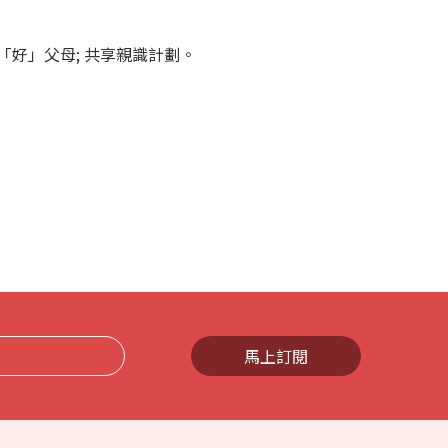
「好」父母; 共享親識計劃。
馬上訂閱