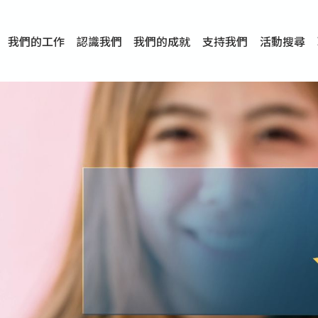
我們的工作
認識我們
我們的成就
支持我們
活動搜尋
項目
資訊
刊物及研究
服務概覽
傳媒報導
文章分享
短片分享
I-FAST模式
服務里程碑
服務宗旨
服務策略
組織架構
組織年報
婚姻及家庭支援服務
愛與性健康支援服務
心理及情緒支援服務
學校社會工作服務
成癮問題支援服務
身心靈培育服務
綜合家庭服務
危機支援服務
創傷支援服務
專業培訓服務
特別服務計劃
男士服務
贊助及合作伙伴
服務數字及成就
專業認證
獎項
香港仔(田灣/薄扶林)
學前單位社會工作服務
中學學校社會工作服務
債務及理財輔導服務
自然家庭計劃 - 比林斯排
「Team 乘夢」– 可
明愛「愛與誠」綜合性教
明愛全人發展培訓中心－
明愛心營站── 關係傷
明愛賽馬會思達計劃 – 
明愛全人發展培訓中心－
明愛賽馬會心泉發展中心
「優悅種子」品格優勢教
明愛朗天 - 共同對抗性侵
商界展關懷
《我願意+》婚姻自學電
恩遇 – 明愛失胎支援服
明愛婚姻體檢手機應用
東頭(黃大仙西南)
捐款支持
企業參與
成為義工
小學學生輔導服務
皇后山下 齊建新區
鳴謝
明愛向晴軒
賽馬會智家樂計劃
個人及家庭輔導服務
婚外情問題支援服務
教友婚前培育活動
飛越愛情輔導服務
天水圍
東荃灣
筲箕灣
屯門
沙田
粉嶺
教友婚姻補禮
婚前培育服務
家事調解服務
家務指導服務
兒童為本遊戲治
情感大學
性治療服務
小耳朵兒童輔
婚姻輔導
親密頻道
臨床心理服
中心活動
專業培訓
特別活動
明愛
明
明