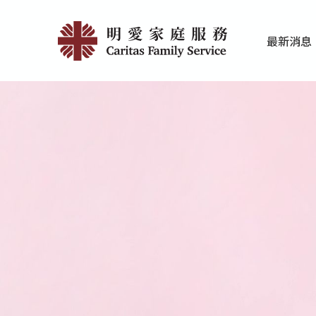
Skip
活
to
最新消息
main
動
家庭服務近期
香港明愛最新
content
重
溫
|
明
愛
家
庭
服