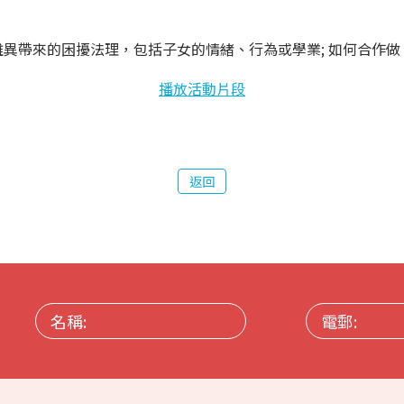
離異帶來的困擾法理，包括子女的情緒、行為或學業; 如何合作做
播放活動片段
返回
名
電
稱:
郵: