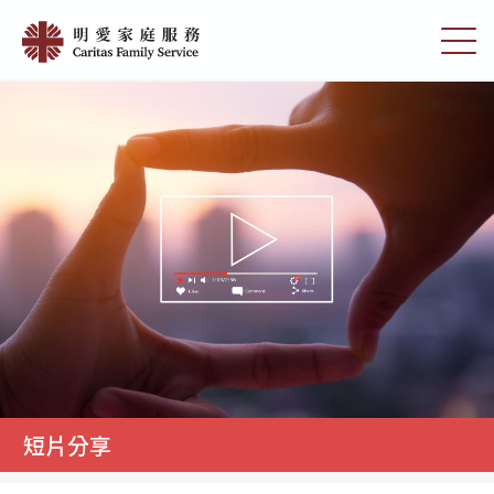
Skip
短
to
切
片
main
換
content
選
分
單
享
|
明
愛
家
庭
服
務
短片分享