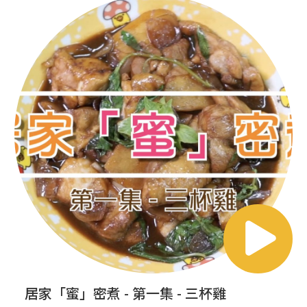
居家「蜜」密煮 - 第一集 - 三杯雞