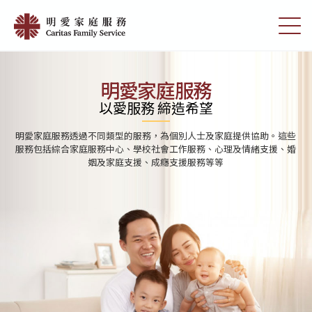
Skip
首
to
切
頁
main
換
content
選
|
單
明
明愛家庭服務
愛
以愛服務 締造希望
家
明愛家庭服務透過不同類型的服務，為個別人士及家庭提供協助。這些
庭
服務包括綜合家庭服務中心、學校社會工作服務、心理及情緒支援、婚
姻及家庭支援、成癮支援服務等等
服
務