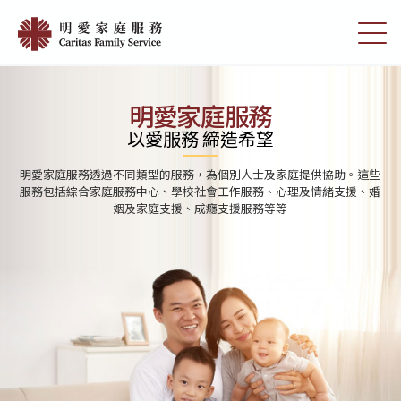
Skip
首
to
切
頁
main
換
content
選
|
單
明
明愛家庭服務
愛
以愛服務 締造希望
家
明愛家庭服務分別為學前單位、小學及中學提供學校社會工作服務。透
庭
過與學校及家庭的合作，協助學生發展潛能，建立積極人生觀及提高解
決問題的能力
服
務