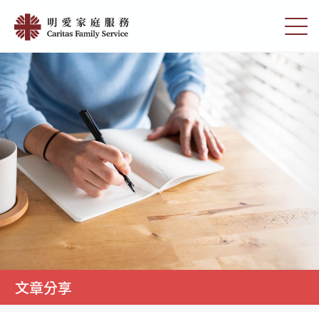
Skip
文
to
切
章
main
換
content
選
分
單
享
|
明
愛
家
庭
服
務
文章分享