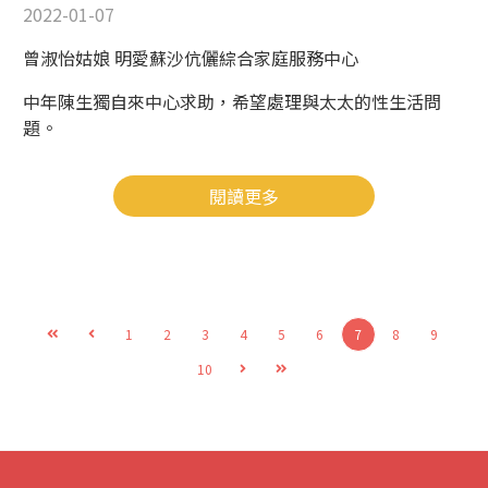
2022-01-07
曾淑怡姑娘 明愛蘇沙伉儷綜合家庭服務中心
中年陳生獨自來中心求助，希望處理與太太的性生活問
題。
閱讀更多
1
2
3
4
5
6
7
8
9
10