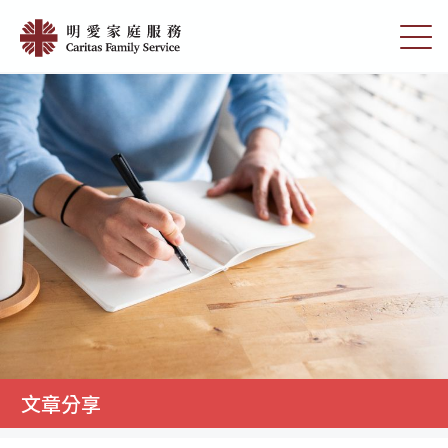
Skip
文
to
切
章
main
換
content
選
分
單
享
|
明
愛
家
庭
服
務
文章分享