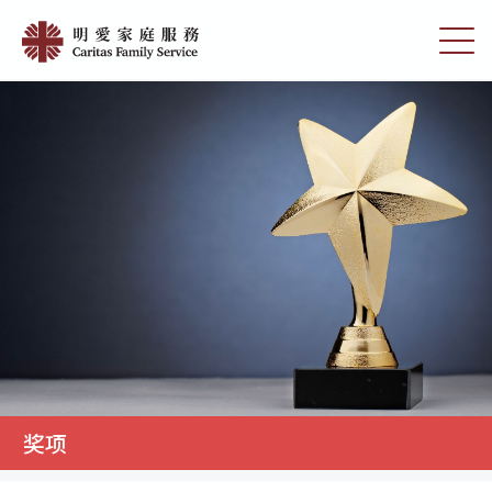
Skip
明
to
切
愛
main
换
content
选
家
单
庭
服
務
奖项