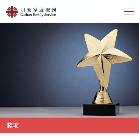
Skip
明
to
切
愛
main
换
content
选
家
单
庭
服
務
奖项