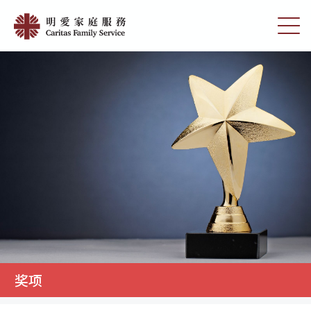
Skip
明
to
切
愛
main
换
content
选
家
单
庭
服
務
奖项