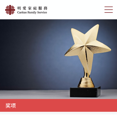
Skip
明
to
切
愛
main
换
content
选
家
单
庭
服
務
奖项