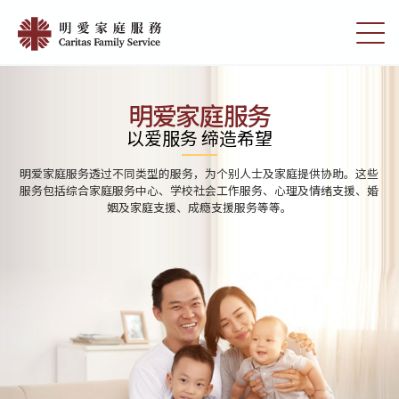
Skip
Home
to
切
|
main
换
content
选
明
单
愛
明爱家庭服务
家
以爱服务 缔造希望
庭
明爱家庭服务透过不同类型的服务，为个别人士及家庭提供协助。这些
服
服务包括综合家庭服务中心、学校社会工作服务、心理及情绪支援、婚
姻及家庭支援、成瘾支援服务等等。
務