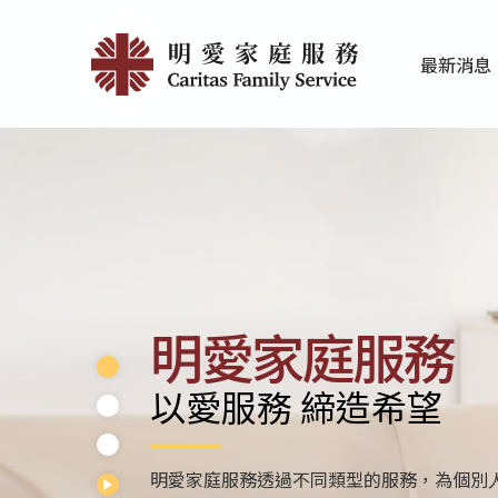
Skip
首
to
最新消息
main
頁
家庭服務近期
香港明愛最新
content
|
明
愛
家
庭
明愛家庭服務
服
以愛服務 締造希望
務
明愛家庭服務透過不同類型的服務，為個別