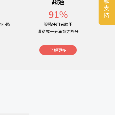
捐款支持
超過
名
91
%
4小時
服務使用者給予
滿意或十分滿意之評分
了解更多