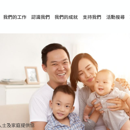
我們的工作
認識我們
我們的成就
支持我們
活動搜尋
項目
資訊
刊物及研究
服務概覽
傳媒報導
文章分享
短片分享
I-FAST模式
服務里程碑
服務宗旨
服務策略
組織架構
組織年報
婚姻及家庭支援服務
愛與性健康支援服務
心理及情緒支援服務
學校社會工作服務
成癮問題支援服務
身心靈培育服務
綜合家庭服務
危機支援服務
創傷支援服務
專業培訓服務
特別服務計劃
男士服務
贊助及合作伙伴
服務數字及成就
專業認證
獎項
香港仔(田灣/薄扶林)
學前單位社會工作服務
中學學校社會工作服務
債務及理財輔導服務
自然家庭計劃 - 比林斯排
「Team 乘夢」– 可
明愛「愛與誠」綜合性教
明愛全人發展培訓中心－
明愛心營站── 關係傷
明愛賽馬會思達計劃 – 
明愛全人發展培訓中心－
明愛賽馬會心泉發展中心
「優悅種子」品格優勢教
明愛朗天 - 共同對抗性侵
商界展關懷
《我願意+》婚姻自學電
恩遇 – 明愛失胎支援服
明愛婚姻體檢手機應用
東頭(黃大仙西南)
捐款支持
企業參與
成為義工
小學學生輔導服務
皇后山下 齊建新區
鳴謝
明愛向晴軒
賽馬會智家樂計劃
個人及家庭輔導服務
婚外情問題支援服務
教友婚前培育活動
飛越愛情輔導服務
天水圍
東荃灣
筲箕灣
屯門
沙田
粉嶺
教友婚姻補禮
婚前培育服務
家事調解服務
家務指導服務
兒童為本遊戲治
情感大學
性治療服務
小耳朵兒童輔
婚姻輔導
親密頻道
臨床心理服
中心活動
專業培訓
特別活動
明愛
明
明
人士及家庭提供協