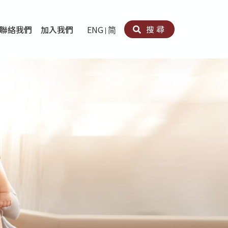
搜尋
聯絡我們
加入我們
ENG
简
卵法®
卡因濫用者或可卡因戒毒康復者及其家人支援計劃
育計劃
心理治療及評估
痛支援計劃
男士社交及情緒支援服務
專業培訓
育
犯服務
子書
務
程式
療服務
導服務
務
黃耀南中心－戒毒支援
愛展晴中心－戒賭支援
愛樂協會－戒毒支援
Search