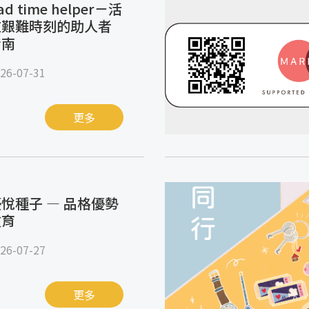
ad time helper－活
在艱難時刻的助人者
指南
26-07-31
更多
悅種子 — 品格優勢
教育
26-07-27
更多