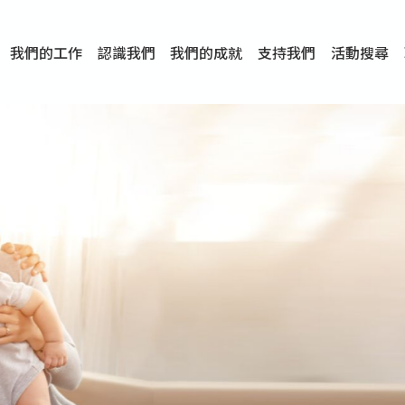
我們的工作
認識我們
我們的成就
支持我們
活動搜尋
項目
資訊
刊物及研究
服務概覽
傳媒報導
文章分享
短片分享
I-FAST模式
服務里程碑
服務宗旨
服務策略
組織架構
組織年報
婚姻及家庭支援服務
愛與性健康支援服務
心理及情緒支援服務
學校社會工作服務
成癮問題支援服務
身心靈培育服務
綜合家庭服務
危機支援服務
創傷支援服務
專業培訓服務
特別服務計劃
男士服務
贊助及合作伙伴
服務數字及成就
專業認證
獎項
香港仔(田灣/薄扶林)
學前單位社會工作服務
中學學校社會工作服務
債務及理財輔導服務
自然家庭計劃 - 比林斯排
「Team 乘夢」– 可
明愛「愛與誠」綜合性教
明愛全人發展培訓中心－
明愛心營站── 關係傷
明愛賽馬會思達計劃 – 
明愛全人發展培訓中心－
明愛賽馬會心泉發展中心
「優悅種子」品格優勢教
明愛朗天 - 共同對抗性侵
商界展關懷
《我願意+》婚姻自學電
恩遇 – 明愛失胎支援服
明愛婚姻體檢手機應用
東頭(黃大仙西南)
捐款支持
企業參與
成為義工
小學學生輔導服務
皇后山下 齊建新區
鳴謝
明愛向晴軒
賽馬會智家樂計劃
個人及家庭輔導服務
婚外情問題支援服務
教友婚前培育活動
飛越愛情輔導服務
天水圍
東荃灣
筲箕灣
屯門
沙田
粉嶺
教友婚姻補禮
婚前培育服務
家事調解服務
家務指導服務
兒童為本遊戲治
情感大學
性治療服務
小耳朵兒童輔
婚姻輔導
親密頻道
臨床心理服
中心活動
專業培訓
特別活動
明愛
明
明
提供學校社會工作服