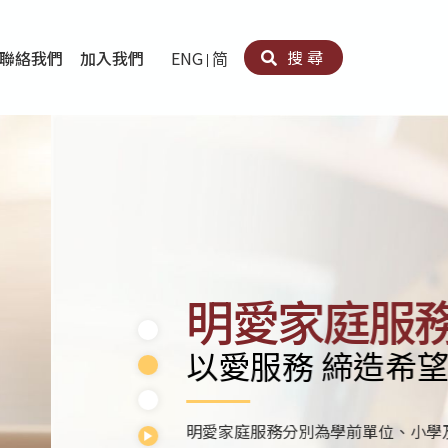
搜尋
聯絡我們
加入我們
ENG
简
卵法®
卡因濫用者或可卡因戒毒康復者及其家人支援計劃
育計劃
心理治療及評估
痛支援計劃
男士社交及情緒支援服務
專業培訓
育
犯服務
子書
務
程式
療服務
導服務
務
黃耀南中心－戒毒支援
愛展晴中心－戒賭支援
愛樂協會－戒毒支援
Search