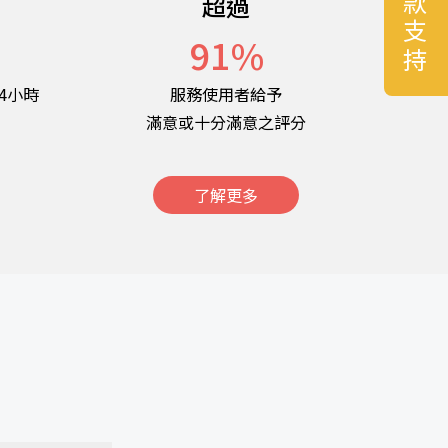
捐款支持
超過
名
91
%
4小時
服務使用者給予
滿意或十分滿意之評分
了解更多