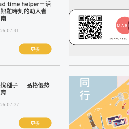
ad time helper－活
在艱難時刻的助人者
指南
26-07-31
更多
悅種子 — 品格優勢
教育
26-07-27
更多