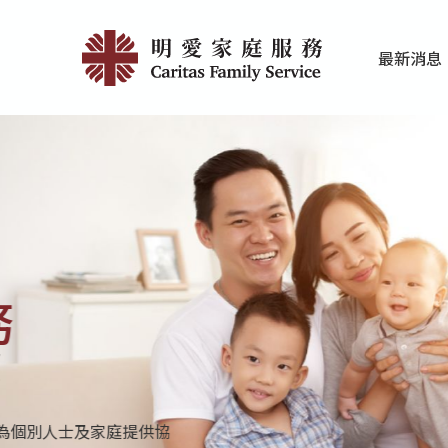
Skip
首
to
最新消息
main
頁
家庭服務近期
香港明愛最新
content
|
明
愛
家
庭
明愛家庭服務
服
以愛服務 締造希望
務
明愛家庭服務分別為學前單位、小學及中學