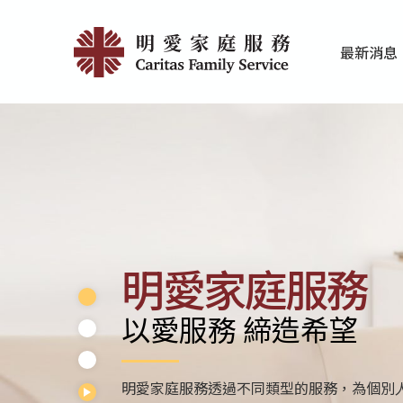
Skip
首
to
最新消息
main
頁
家庭服務近期
香港明愛最新
content
|
明
愛
家
庭
明愛家庭服務
服
以愛服務 締造希望
務
明愛家庭服務透過不同類型的服務，為個別