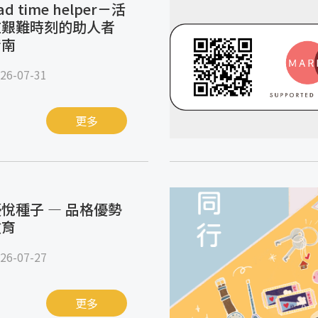
ad time helper－活
在艱難時刻的助人者
指南
26-07-31
更多
悅種子 — 品格優勢
教育
26-07-27
更多