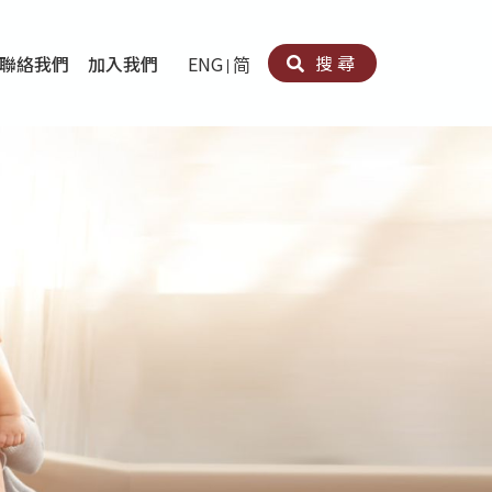
搜尋
聯絡我們
加入我們
ENG
简
卵法®
卡因濫用者或可卡因戒毒康復者及其家人支援計劃
育計劃
心理治療及評估
痛支援計劃
男士社交及情緒支援服務
專業培訓
育
犯服務
子書
務
程式
療服務
導服務
務
黃耀南中心－戒毒支援
愛展晴中心－戒賭支援
愛樂協會－戒毒支援
Search