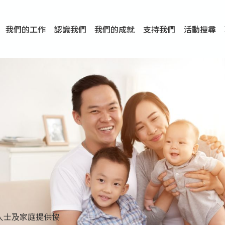
我們的工作
認識我們
我們的成就
支持我們
活動搜尋
項目
資訊
刊物及研究
服務概覽
傳媒報導
文章分享
短片分享
I-FAST模式
服務里程碑
服務宗旨
服務策略
組織架構
組織年報
婚姻及家庭支援服務
愛與性健康支援服務
心理及情緒支援服務
學校社會工作服務
成癮問題支援服務
身心靈培育服務
綜合家庭服務
危機支援服務
創傷支援服務
專業培訓服務
特別服務計劃
男士服務
贊助及合作伙伴
服務數字及成就
專業認證
獎項
香港仔(田灣/薄扶林)
學前單位社會工作服務
中學學校社會工作服務
債務及理財輔導服務
自然家庭計劃 - 比林斯排
「Team 乘夢」– 可
明愛「愛與誠」綜合性教
明愛全人發展培訓中心－
明愛心營站── 關係傷
明愛賽馬會思達計劃 – 
明愛全人發展培訓中心－
明愛賽馬會心泉發展中心
「優悅種子」品格優勢教
明愛朗天 - 共同對抗性侵
商界展關懷
《我願意+》婚姻自學電
恩遇 – 明愛失胎支援服
明愛婚姻體檢手機應用
東頭(黃大仙西南)
捐款支持
企業參與
成為義工
小學學生輔導服務
皇后山下 齊建新區
鳴謝
明愛向晴軒
賽馬會智家樂計劃
個人及家庭輔導服務
婚外情問題支援服務
教友婚前培育活動
飛越愛情輔導服務
天水圍
東荃灣
筲箕灣
屯門
沙田
粉嶺
教友婚姻補禮
婚前培育服務
家事調解服務
家務指導服務
兒童為本遊戲治
情感大學
性治療服務
小耳朵兒童輔
婚姻輔導
親密頻道
臨床心理服
中心活動
專業培訓
特別活動
明愛
明
明
人士及家庭提供協