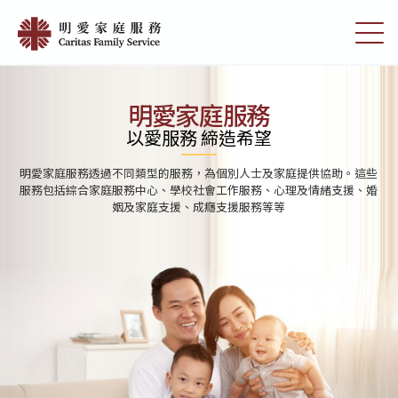
Skip
首
to
切
頁
main
換
content
選
|
單
明
明愛家庭服務
愛
以愛服務 締造希望
家
明愛家庭服務分別為學前單位、小學及中學提供學校社會工作服務。透
庭
過與學校及家庭的合作，協助學生發展潛能，建立積極人生觀及提高解
決問題的能力
服
務