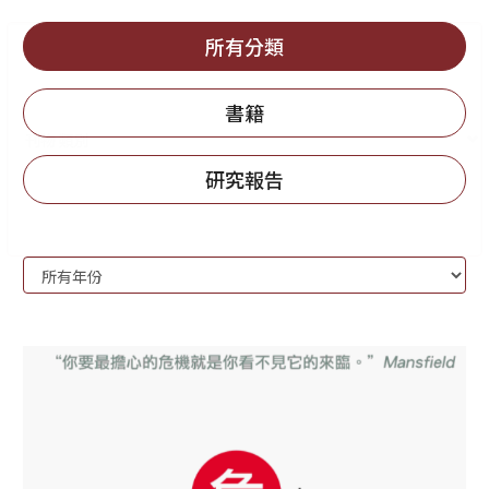
所有分類
書籍
研究報告
刊
Year:
物