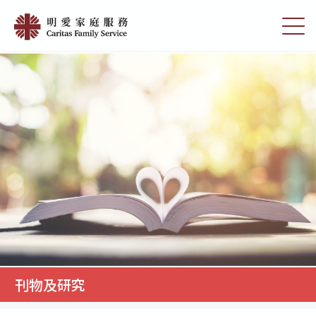
Skip
刊
to
切
物
main
換
content
選
及
單
研
究
|
明
愛
家
庭
服
務
刊物及研究