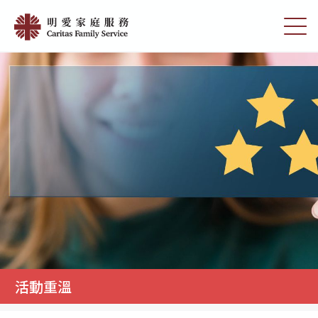
Skip
活
to
切
動
main
換
content
選
重
單
溫
|
明
愛
家
庭
服
務
活動重溫