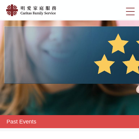
Skip
Past
to
切
Events
main
換
content
|
選
明
單
愛
家
庭
服
務
Past Events