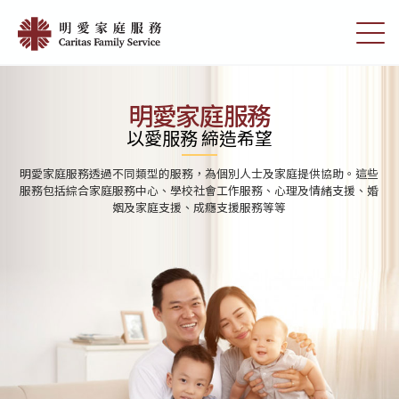
Skip
首
to
切
頁
main
換
content
選
|
單
明
明愛家庭服務
愛
以愛服務 締造希望
家
明愛家庭服務透過不同類型的服務，為個別人士及家庭提供協助。這些
庭
服務包括綜合家庭服務中心、學校社會工作服務、心理及情緒支援、婚
姻及家庭支援、成癮支援服務等等
服
務