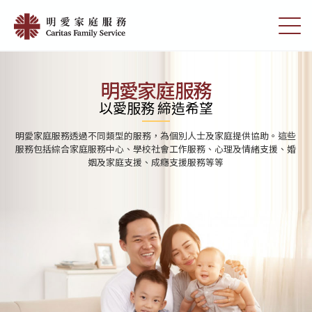
Skip
首
to
切
頁
main
換
content
選
|
單
明
明愛家庭服務
愛
以愛服務 締造希望
家
明愛家庭服務透過不同類型的服務，為個別人士及家庭提供協助。這些
庭
服務包括綜合家庭服務中心、學校社會工作服務、心理及情緒支援、婚
姻及家庭支援、成癮支援服務等等
服
務