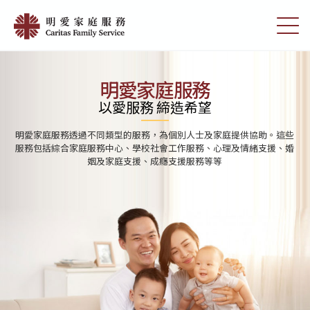
Skip
首
to
切
頁
main
換
content
選
|
單
明
明愛家庭服務
愛
以愛服務 締造希望
家
明愛家庭服務透過不同類型的服務，為個別人士及家庭提供協助。這些
庭
服務包括綜合家庭服務中心、學校社會工作服務、心理及情緒支援、婚
姻及家庭支援、成癮支援服務等等
服
務