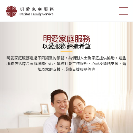
Skip
首
to
切
頁
main
換
content
選
|
單
明
明愛家庭服務
愛
以愛服務 締造希望
家
明愛家庭服務透過不同類型的服務，為個別人士及家庭提供協助。這些
庭
服務包括綜合家庭服務中心、學校社會工作服務、心理及情緒支援、婚
姻及家庭支援、成癮支援服務等等
服
務