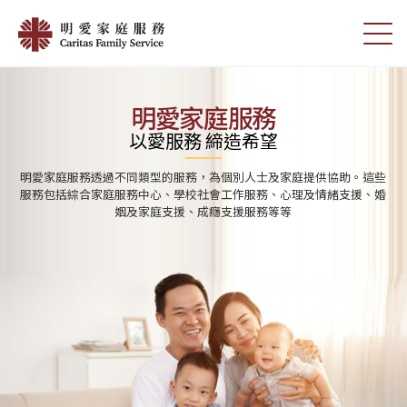
Skip
首
to
切
頁
main
換
content
選
|
單
明
明愛家庭服務
愛
以愛服務 締造希望
家
助。這些
明愛家庭服務分別為學前單位、小學及中學提供學校社會工作
庭
支援、婚
過與學校及家庭的合作，協助學生發展潛能，建立積極人生觀
決問題的能力
服
務