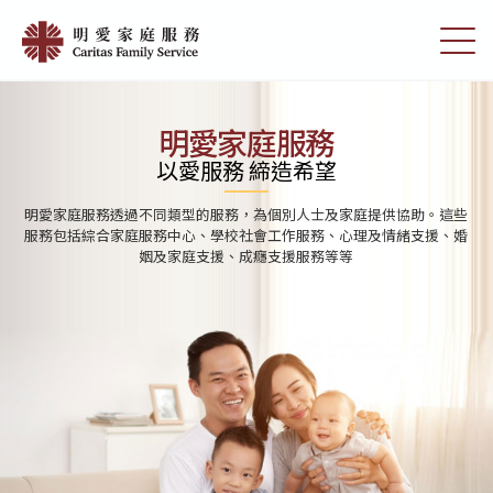
Skip
首
to
切
頁
main
換
content
選
|
單
明
明愛家庭服務
愛
以愛服務 締造希望
家
明愛家庭服務透過不同類型的服務，為個別人士及家庭提供協助。這些
庭
服務包括綜合家庭服務中心、學校社會工作服務、心理及情緒支援、婚
姻及家庭支援、成癮支援服務等等
服
務