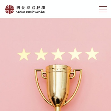
Skip
獎
to
切
項
main
換
content
選
|
單
明
愛
家
庭
服
務