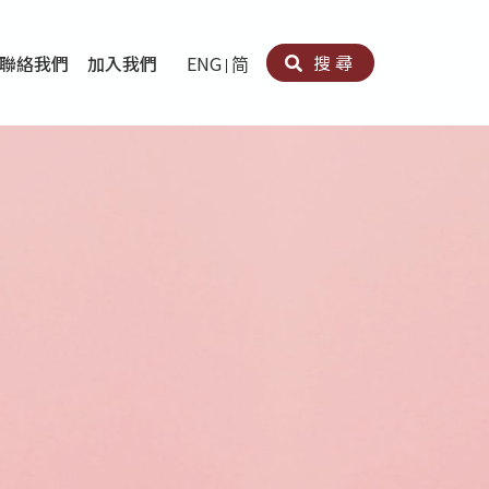
搜尋
聯絡我們
加入我們
ENG
简
卵法®
卡因濫用者或可卡因戒毒康復者及其家人支援計劃
育計劃
心理治療及評估
痛支援計劃
男士社交及情緒支援服務
專業培訓
育
犯服務
子書
務
程式
療服務
導服務
務
黃耀南中心－戒毒支援
愛展晴中心－戒賭支援
愛樂協會－戒毒支援
Search