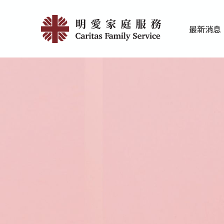
Skip
獎
to
最新消息
main
項
家庭服務近期
香港明愛最新
content
|
明
愛
家
庭
服
務