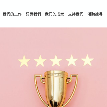
我們的工作
認識我們
我們的成就
支持我們
活動搜尋
項目
資訊
刊物及研究
服務概覽
傳媒報導
文章分享
短片分享
I-FAST模式
服務里程碑
服務宗旨
服務策略
組織架構
組織年報
婚姻及家庭支援服務
愛與性健康支援服務
心理及情緒支援服務
學校社會工作服務
成癮問題支援服務
身心靈培育服務
綜合家庭服務
危機支援服務
創傷支援服務
專業培訓服務
特別服務計劃
男士服務
贊助及合作伙伴
服務數字及成就
專業認證
獎項
香港仔(田灣/薄扶林)
學前單位社會工作服務
中學學校社會工作服務
債務及理財輔導服務
自然家庭計劃 - 比林斯排
「Team 乘夢」– 可
明愛「愛與誠」綜合性教
明愛全人發展培訓中心－
明愛心營站── 關係傷
明愛賽馬會思達計劃 – 
明愛全人發展培訓中心－
明愛賽馬會心泉發展中心
「優悅種子」品格優勢教
明愛朗天 - 共同對抗性侵
商界展關懷
《我願意+》婚姻自學電
恩遇 – 明愛失胎支援服
明愛婚姻體檢手機應用
東頭(黃大仙西南)
捐款支持
企業參與
成為義工
小學學生輔導服務
皇后山下 齊建新區
鳴謝
明愛向晴軒
賽馬會智家樂計劃
個人及家庭輔導服務
婚外情問題支援服務
教友婚前培育活動
飛越愛情輔導服務
天水圍
東荃灣
筲箕灣
屯門
沙田
粉嶺
教友婚姻補禮
婚前培育服務
家事調解服務
家務指導服務
兒童為本遊戲治
情感大學
性治療服務
小耳朵兒童輔
婚姻輔導
親密頻道
臨床心理服
中心活動
專業培訓
特別活動
明愛
明
明