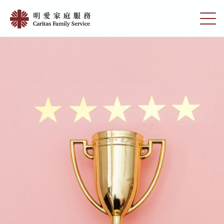
Skip
獎
to
切
項
main
換
content
選
|
單
明
愛
家
庭
服
務