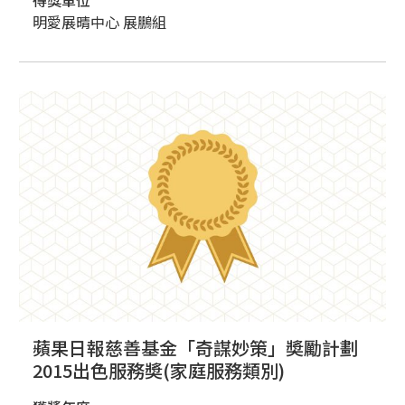
得獎單位
明愛展晴中心 展鵬組
蘋果日報慈善基金「奇謀妙策」奬勵計劃
2015出色服務奬(家庭服務類別)