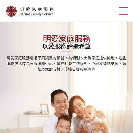
Skip
首
to
切
頁
main
換
content
選
|
單
明
明愛家庭服務
愛
以愛服務 締造希望
家
明愛家庭服務透過不同類型的服務，為個別人士及家庭提供協助。這些
庭
服務包括綜合家庭服務中心、學校社會工作服務、心理及情緒支援、婚
姻及家庭支援、成癮支援服務等等
服
務