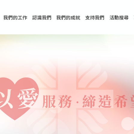
我們的工作
認識我們
我們的成就
支持我們
活動搜尋
項目
資訊
刊物及研究
服務概覽
傳媒報導
文章分享
短片分享
I-FAST模式
服務里程碑
服務宗旨
服務策略
組織架構
組織年報
婚姻及家庭支援服務
愛與性健康支援服務
心理及情緒支援服務
學校社會工作服務
成癮問題支援服務
身心靈培育服務
綜合家庭服務
危機支援服務
創傷支援服務
專業培訓服務
特別服務計劃
男士服務
贊助及合作伙伴
服務數字及成就
專業認證
獎項
香港仔(田灣/薄扶林)
學前單位社會工作服務
中學學校社會工作服務
債務及理財輔導服務
自然家庭計劃 - 比林斯排
「Team 乘夢」– 可
明愛「愛與誠」綜合性教
明愛全人發展培訓中心－
明愛心營站── 關係傷
明愛賽馬會思達計劃 – 
明愛全人發展培訓中心－
明愛賽馬會心泉發展中心
「優悅種子」品格優勢教
明愛朗天 - 共同對抗性侵
商界展關懷
《我願意+》婚姻自學電
恩遇 – 明愛失胎支援服
明愛婚姻體檢手機應用
東頭(黃大仙西南)
捐款支持
企業參與
成為義工
小學學生輔導服務
皇后山下 齊建新區
鳴謝
明愛向晴軒
賽馬會智家樂計劃
個人及家庭輔導服務
婚外情問題支援服務
教友婚前培育活動
飛越愛情輔導服務
天水圍
東荃灣
筲箕灣
屯門
沙田
粉嶺
教友婚姻補禮
婚前培育服務
家事調解服務
家務指導服務
兒童為本遊戲治
情感大學
性治療服務
小耳朵兒童輔
婚姻輔導
親密頻道
臨床心理服
中心活動
專業培訓
特別活動
明愛
明
明