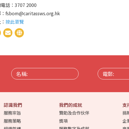
電話：3707 2000
fsbom@caritassws.org.hk
址：
按此瀏覽
名
電
稱:
郵:
認識我們
我們的成就
支
服務宗旨
贊助及合作伙伴
捐
服務策略
獎項
企
組織架構
服務數字及成就
商