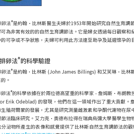
®
排卵法
是約翰•比林斯醫生夫婦於1953年開始研究自然生育
認可為非常有效的的自然生育調節法。它是婦女透過每日觀察和
中的可孕或不孕狀態，夫婦可利用此方法達至助孕及延遲懷孕的
®
排卵法
的科學驗證
®
排卵法
是約翰•比林斯 (John James Billings) 和艾芙琳•比林
來的。
®
排卵法
的科學依據在於兩位德高望重的科學家 - 詹姆斯•布朗教授 (Pro
fessor Erik Odeblad) 的發現，他們在這一領域作出了
的生殖荷爾蒙的發展，尤其是研究測量雌激素和孕酮代謝物在尿
調節法臨床研究。艾力克•奧德布拉得在瑞典烏彌大學醫學生物
陰分泌物所產生的表像和感覺提供了比林斯自然生育調節法的觀
®