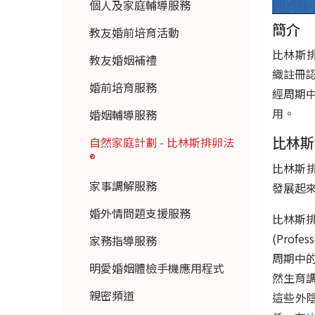
個人及家庭輔導服務
簡介
教友婚前培育活動
比林斯
教友婚姻補禮
織註冊
婚前培育服務
經周期
用。
婚姻輔導服務
比林斯
自然家庭計劃 - 比林斯排卵法
®
比林斯
家事調解服務
發展起
婚外情問題支援服務
比林斯
(Pro
家務指導服務
周期中
明愛婚姻體檢手機應用程式
然生育
親密頻道
這些外