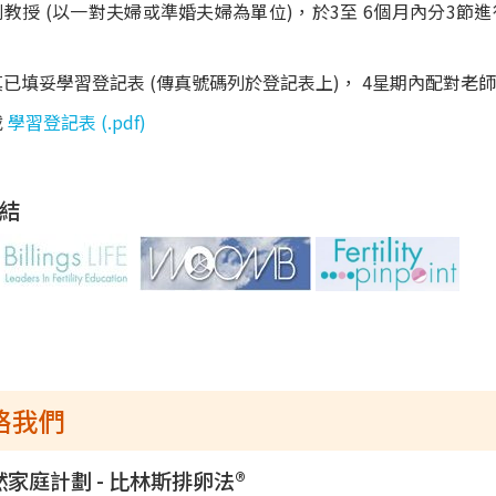
教授 (以一對夫婦或準婚夫婦為單位)，於3至 6個月內分3節進
。
真已填妥學習登記表 (傳真號碼列於登記表上)， 4星期內配對
載
學習登記表 (.pdf)
結
絡我們
然家庭計劃 - 比林斯排卵法®