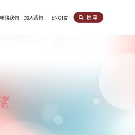
搜尋
聯絡我們
加入我們
ENG
简
卵法®
卡因濫用者或可卡因戒毒康復者及其家人支援計劃
育計劃
心理治療及評估
痛支援計劃
男士社交及情緒支援服務
專業培訓
育
犯服務
子書
務
程式
療服務
導服務
務
黃耀南中心－戒毒支援
愛展晴中心－戒賭支援
愛樂協會－戒毒支援
Search