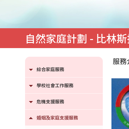
排
卵
法
®
自然家庭計劃 - 比林斯
|
明
服務
愛
綜合家庭服務
家
學校社會工作服務
庭
服
危機支援服務
務
婚姻及家庭支援服務