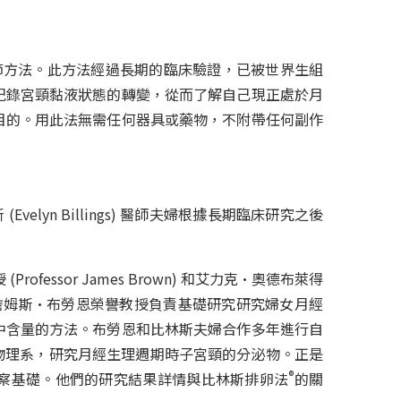
調節方法。此方法經過長期的臨床驗證，已被世界生組
紀錄宮頸黏液狀態的轉變，從而了解自己現正處於月
目的。用此法無需任何器具或藥物，不附帶任何副作
斯 (Evelyn Billings) 醫師夫婦根據長期臨床研究之後
fessor James Brown) 和艾力克•奧德布萊得
重大貢獻。詹姆斯•布勞恩榮譽教授負責基礎研究研究婦女月經
中含量的方法。布勞恩和比林斯夫婦合作多年進行自
物理系，研究月經生理週期時子宮頸的分泌物。正是
®
察基礎。他們的研究結果詳情與比林斯排卵法
的關