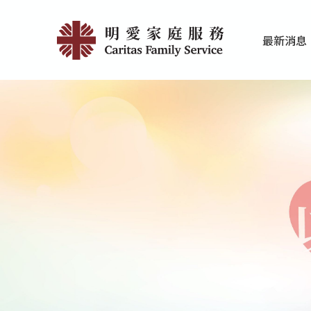
Skip
自
to
最新消息
main
然
家庭服務近期
香港明愛最新
content
家
庭
計
劃
-
比
林
斯