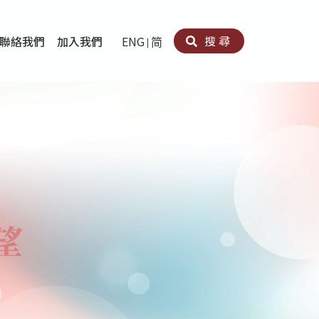
搜尋
聯絡我們
加入我們
ENG
简
卵法®
卡因濫用者或可卡因戒毒康復者及其家人支援計劃
育計劃
心理治療及評估
痛支援計劃
男士社交及情緒支援服務
專業培訓
育
犯服務
子書
務
程式
療服務
導服務
務
黃耀南中心－戒毒支援
愛展晴中心－戒賭支援
愛樂協會－戒毒支援
Search