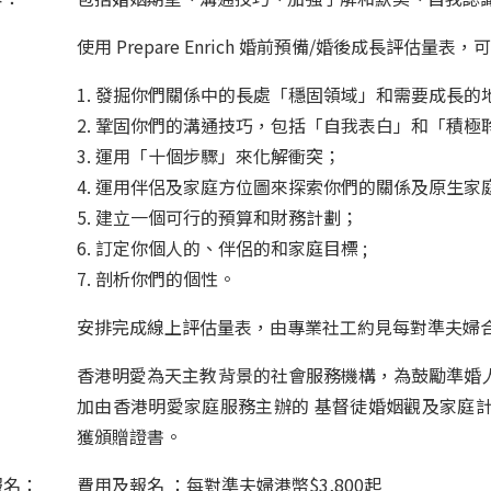
使用 Prepare Enrich 婚前預備/婚後成長評估量表，可
1. 發掘你們關係中的長處「穩固領域」和需要成長的
2. 鞏固你們的溝通技巧，包括「自我表白」和「積極
3. 運用「十個步驟」來化解衝突；
4. 運用伴侶及家庭方位圖來探索你們的關係及原生家
5. 建立一個可行的預算和財務計劃；
6. 訂定你個人的、伴侶的和家庭目標 ;
7. 剖析你們的個性。
安排完成線上評估量表，由專業社工約見每對準夫婦
香港明愛為天主教背景的社會服務機構，為鼓勵準婚
加由香港明愛家庭服務主辦的 基督徒婚姻觀及家庭
獲頒贈證書。
報名：
費用及報名 ：每對準夫婦港幣$3,800起