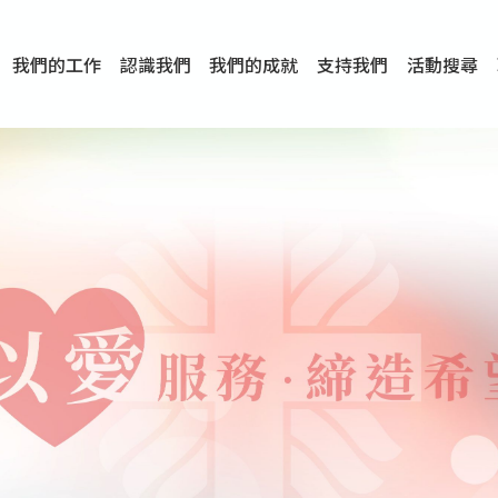
我們的工作
認識我們
我們的成就
支持我們
活動搜尋
項目
資訊
刊物及研究
服務概覽
傳媒報導
文章分享
短片分享
I-FAST模式
服務里程碑
服務宗旨
服務策略
組織架構
組織年報
婚姻及家庭支援服務
愛與性健康支援服務
心理及情緒支援服務
學校社會工作服務
成癮問題支援服務
身心靈培育服務
綜合家庭服務
危機支援服務
創傷支援服務
專業培訓服務
特別服務計劃
男士服務
贊助及合作伙伴
服務數字及成就
專業認證
獎項
香港仔(田灣/薄扶林)
學前單位社會工作服務
中學學校社會工作服務
債務及理財輔導服務
自然家庭計劃 - 比林斯排
「Team 乘夢」– 可
明愛「愛與誠」綜合性教
明愛全人發展培訓中心－
明愛心營站── 關係傷
明愛賽馬會思達計劃 – 
明愛全人發展培訓中心－
明愛賽馬會心泉發展中心
「優悅種子」品格優勢教
明愛朗天 - 共同對抗性侵
商界展關懷
《我願意+》婚姻自學電
恩遇 – 明愛失胎支援服
明愛婚姻體檢手機應用
東頭(黃大仙西南)
捐款支持
企業參與
成為義工
小學學生輔導服務
皇后山下 齊建新區
鳴謝
明愛向晴軒
賽馬會智家樂計劃
個人及家庭輔導服務
婚外情問題支援服務
教友婚前培育活動
飛越愛情輔導服務
天水圍
東荃灣
筲箕灣
屯門
沙田
粉嶺
教友婚姻補禮
婚前培育服務
家事調解服務
家務指導服務
兒童為本遊戲治
情感大學
性治療服務
小耳朵兒童輔
婚姻輔導
親密頻道
臨床心理服
中心活動
專業培訓
特別活動
明愛
明
明