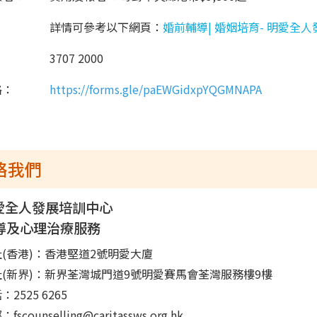
詳情可參考以下網頁：
婚前輔導| 婚姻培育- 明愛全人發
3707 2000
格：
https://forms.gle/paEWGidxpYQGMNAPA
絡我們
愛全人發展培訓中心
導及心理治療服務
(香港)：香港堅道2號明愛大廈
址(新界)：新界荃灣城門道9號明愛賽馬會荃灣服務樓9樓
：2525 6265
fscounselling@caritassws.org.hk