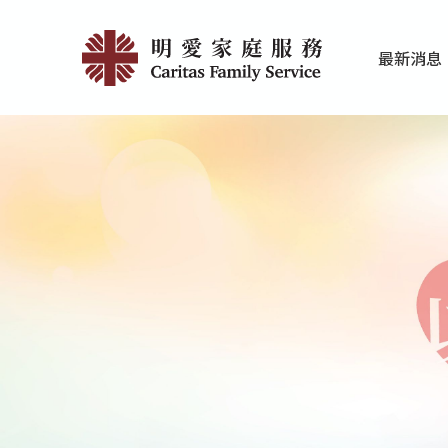
Skip
婚
to
最新消息
main
前
家庭服務近期
香港明愛最新
content
培
育
服
務
|
明
愛
家