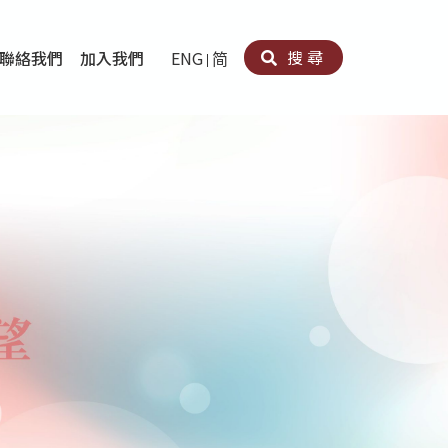
搜尋
聯絡我們
加入我們
ENG
简
卵法®
卡因濫用者或可卡因戒毒康復者及其家人支援計劃
育計劃
心理治療及評估
痛支援計劃
男士社交及情緒支援服務
專業培訓
育
犯服務
子書
務
程式
療服務
導服務
務
黃耀南中心－戒毒支援
愛展晴中心－戒賭支援
愛樂協會－戒毒支援
Search