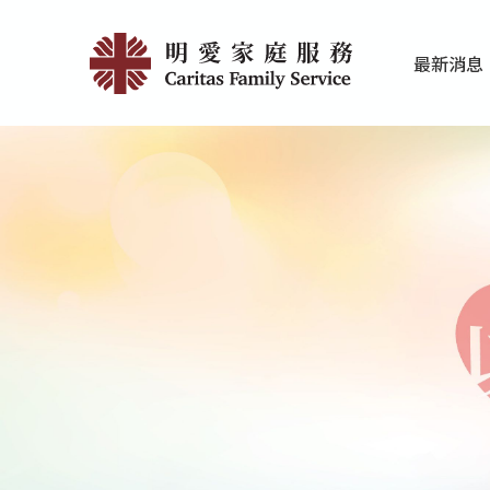
Skip
明
to
最新消息
main
愛
家庭服務近期
香港明愛最新
content
小
學
學
生
輔
導
服
務