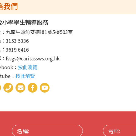
絡我們
愛小學學生輔導服務
：九龍牛頭角安德道1號5樓503室
：3153 5336
：3619 6416
郵：
fssgs@caritassws.org.hk
cebook：
按此瀏覽
utube：
按此瀏覽
名
電