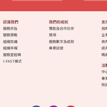
稱:
郵:
認識我們
我們的成就
支
服務宗旨
贊助及合作伙伴
捐
服務策略
獎項
企
組織架構
服務數字及成就
商
組織年報
專業認證
成
服務里程碑
鳴
I-FAST模式
活
中
專
特