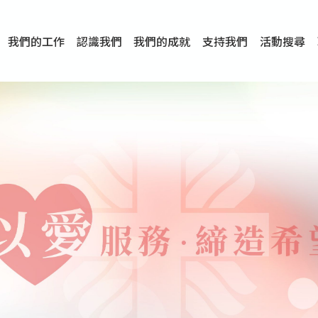
我們的工作
認識我們
我們的成就
支持我們
活動搜尋
項目
資訊
刊物及研究
服務概覽
傳媒報導
文章分享
短片分享
I-FAST模式
服務里程碑
服務宗旨
服務策略
組織架構
組織年報
婚姻及家庭支援服務
愛與性健康支援服務
心理及情緒支援服務
學校社會工作服務
成癮問題支援服務
身心靈培育服務
綜合家庭服務
危機支援服務
創傷支援服務
專業培訓服務
特別服務計劃
男士服務
贊助及合作伙伴
服務數字及成就
專業認證
獎項
香港仔(田灣/薄扶林)
學前單位社會工作服務
中學學校社會工作服務
債務及理財輔導服務
自然家庭計劃 - 比林斯排
「Team 乘夢」– 可
明愛「愛與誠」綜合性教
明愛全人發展培訓中心－
明愛心營站── 關係傷
明愛賽馬會思達計劃 – 
明愛全人發展培訓中心－
明愛賽馬會心泉發展中心
「優悅種子」品格優勢教
明愛朗天 - 共同對抗性侵
商界展關懷
《我願意+》婚姻自學電
恩遇 – 明愛失胎支援服
明愛婚姻體檢手機應用
東頭(黃大仙西南)
捐款支持
企業參與
成為義工
小學學生輔導服務
皇后山下 齊建新區
鳴謝
明愛向晴軒
賽馬會智家樂計劃
個人及家庭輔導服務
婚外情問題支援服務
教友婚前培育活動
飛越愛情輔導服務
天水圍
東荃灣
筲箕灣
屯門
沙田
粉嶺
教友婚姻補禮
婚前培育服務
家事調解服務
家務指導服務
兒童為本遊戲治
情感大學
性治療服務
小耳朵兒童輔
婚姻輔導
親密頻道
臨床心理服
中心活動
專業培訓
特別活動
明愛
明
明