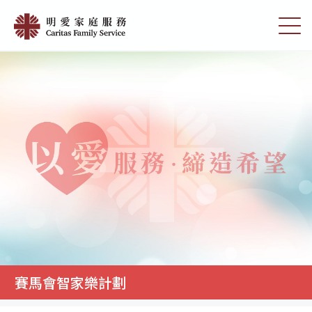
Skip
賽
to
切
馬
main
換
content
選
會
單
智
家
樂
計
劃
|
明
愛
家
庭
賽馬會智家樂計劃
服