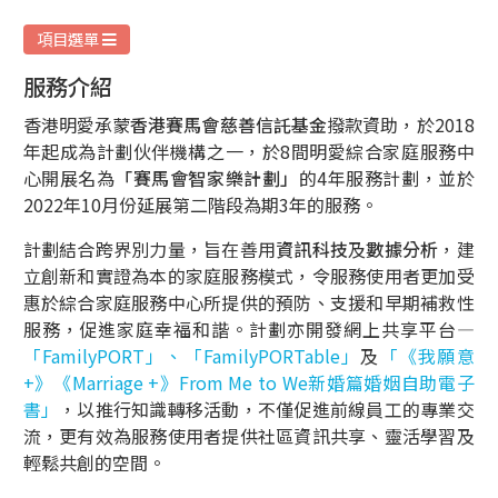
務
項目選單
服務介紹
香港明愛承蒙
香港賽馬會慈善信託基金
撥款資助，於2018
年起成為計劃伙伴機構之一，於8間明愛綜合家庭服務中
心開展名為
「賽馬會智家樂計劃」
的4年服務計劃，並於
2022年10月份延展第二階段為期3年的服務。
計劃結合跨界別力量，旨在善用
資訊科技
及
數據分析
，建
立創新和實證為本的家庭服務模式，令服務使用者更加受
惠於綜合家庭服務中心所提供的預防、支援和早期補救性
服務，促進家庭幸福和諧。計劃亦開發網上共享平台—
「FamilyPORT」、「FamilyPORTable」
及
「《我願意
+》《Marriage +》From Me to We新婚篇婚姻自助電子
書」
，以推行知識轉移活動，不僅促進前線員工的專業交
流，更有效為服務使用者提供社區資訊共享、靈活學習及
輕鬆共創的空間。