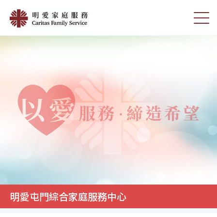
Skip
明
to
切
愛
main
換
content
選
屯
單
門
綜
合
家
庭
服
務
中
心
|
明愛屯門綜合家庭服務中心
明