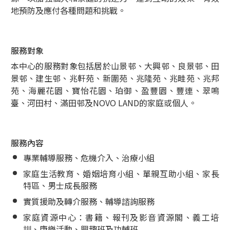
地預防及應付各種問題和挑戰。
服務對象
本中心的服務對象包括居於山景邨、大興邨、良景邨、田
景邨、建生邨、兆軒苑、新圍苑、兆隆苑、兆畦苑、兆邦
苑、海麗花園、寶怡花園、珀御、盈豐園、豐連、翠鳴
臺、河田村、滿田邨及NOVO LAND的家庭或個人。
服務內容
專業輔導服務、危機介入、治療小組
家庭生活教育、婚姻培育小組、單親互助小組、家長
特區、男士成長服務
實質援助及轉介服務、輔導諮詢服務
家庭資源中心：書籍、報刊及影音資源閣、義工培
訓、康樂活動、興趣班及功輔班