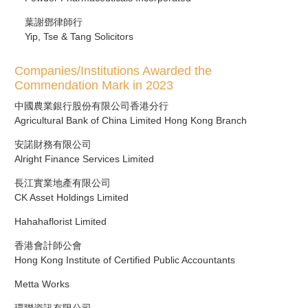
葉謝鄧律師行
Yip, Tse & Tang Solicitors
Companies/Institutions Awarded the
Commendation Mark in 2023
中國農業銀行股份有限公司香港分行
Agricultural Bank of China Limited Hong Kong Branch
安諾財務有限公司
Alright Finance Services Limited
長江實業地產有限公司
CK Asset Holdings Limited
Hahahaflorist Limited
香港會計師公會
Hong Kong Institute of Certified Public Accountants
Metta Works
環聯資訊有限公司