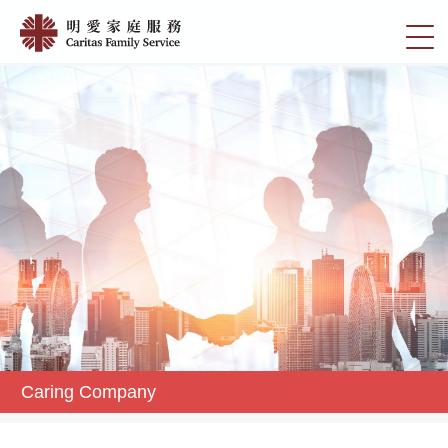
Skip
Caring
to
切
Company
main
換
content
|
選
明
單
愛
家
庭
服
務
Caring Company